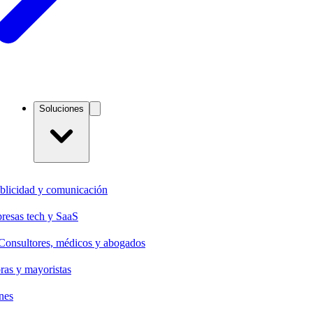
Soluciones
blicidad y comunicación
resas tech y SaaS
Consultores, médicos y abogados
oras y mayoristas
nes