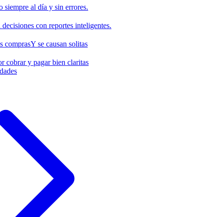
o siempre al día y sin errores.
decisiones con reportes inteligentes.
us compras
Y se causan solitas
r cobrar y pagar bien claritas
idades