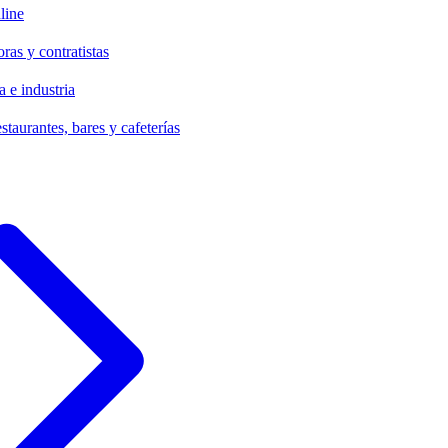
line
ras y contratistas
 e industria
staurantes, bares y cafeterías