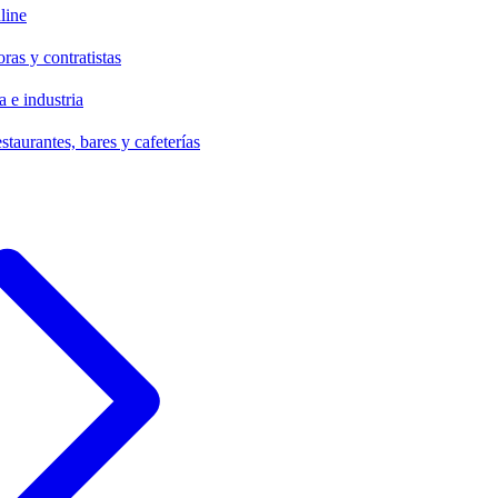
line
ras y contratistas
 e industria
staurantes, bares y cafeterías