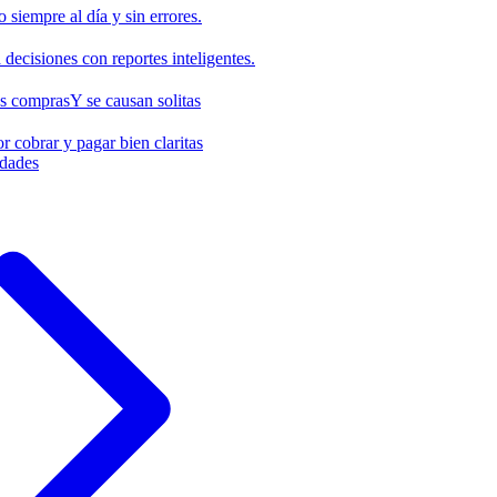
o siempre al día y sin errores.
decisiones con reportes inteligentes.
us compras
Y se causan solitas
r cobrar y pagar bien claritas
idades