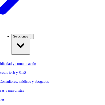
Soluciones
blicidad y comunicación
resas tech y SaaS
Consultores, médicos y abogados
oras y mayoristas
nes