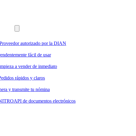
Proveedor autorizado por la DIAN
endentemente fácil de usar
mpieza a vender de inmediato
Pedidos rápidos y claros
era y transmite tu nómina
s NITRO
API de documentos electrónicos