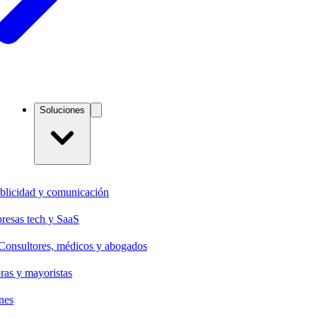
Soluciones
blicidad y comunicación
resas tech y SaaS
Consultores, médicos y abogados
oras y mayoristas
nes