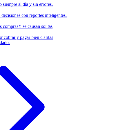
o siempre al día y sin errores.
decisiones con reportes inteligentes.
us compras
Y se causan solitas
r cobrar y pagar bien claritas
idades