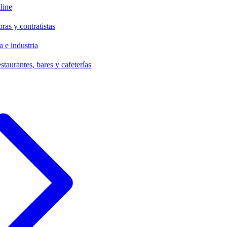
line
ras y contratistas
 e industria
staurantes, bares y cafeterías