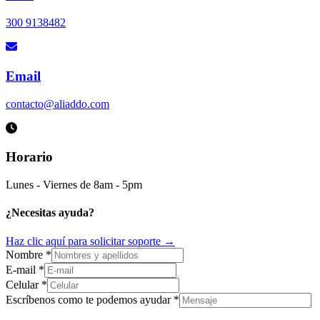
300 9138482
Email
contacto@aliaddo.com
Horario
Lunes - Viernes de 8am - 5pm
¿Necesitas ayuda?
Haz clic aquí para solicitar soporte →
Nombre
*
E-mail
*
Celular
*
Escríbenos como te podemos ayudar
*