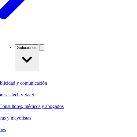
Soluciones
blicidad y comunicación
resas tech y SaaS
Consultores, médicos y abogados
oras y mayoristas
nes