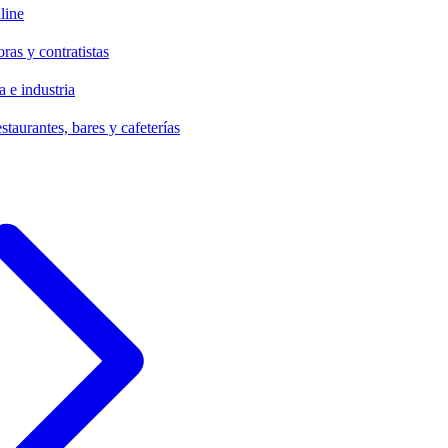
line
ras y contratistas
 e industria
staurantes, bares y cafeterías