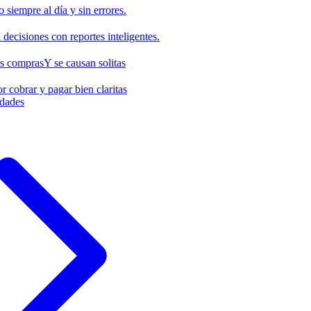
o siempre al día y sin errores.
decisiones con reportes inteligentes.
us compras
Y se causan solitas
r cobrar y pagar bien claritas
idades