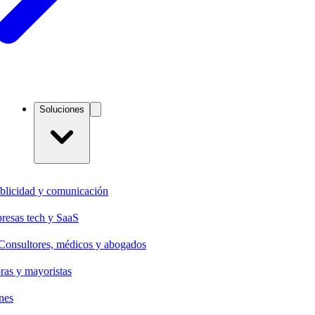
Soluciones
blicidad y comunicación
resas tech y SaaS
Consultores, médicos y abogados
oras y mayoristas
nes