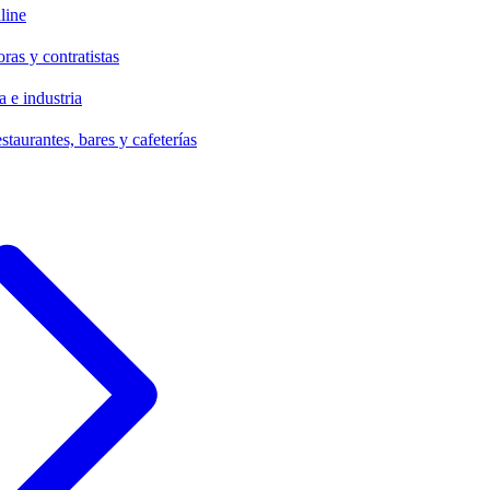
line
ras y contratistas
 e industria
staurantes, bares y cafeterías