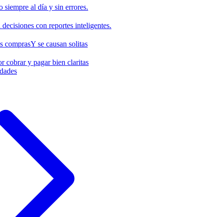
o siempre al día y sin errores.
decisiones con reportes inteligentes.
us compras
Y se causan solitas
r cobrar y pagar bien claritas
idades