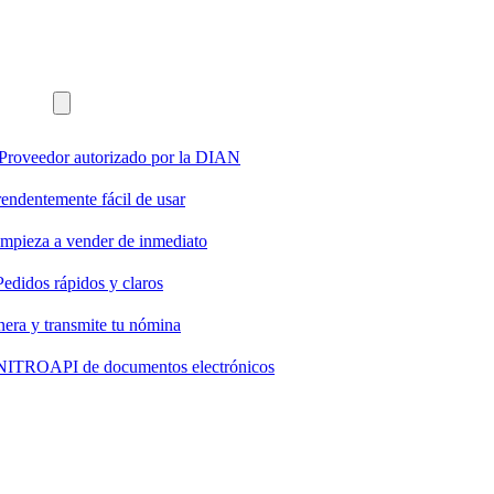
Proveedor autorizado por la DIAN
endentemente fácil de usar
mpieza a vender de inmediato
Pedidos rápidos y claros
era y transmite tu nómina
s NITRO
API de documentos electrónicos