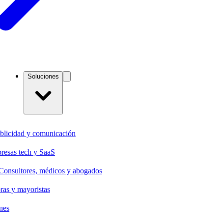
Soluciones
blicidad y comunicación
resas tech y SaaS
Consultores, médicos y abogados
oras y mayoristas
nes