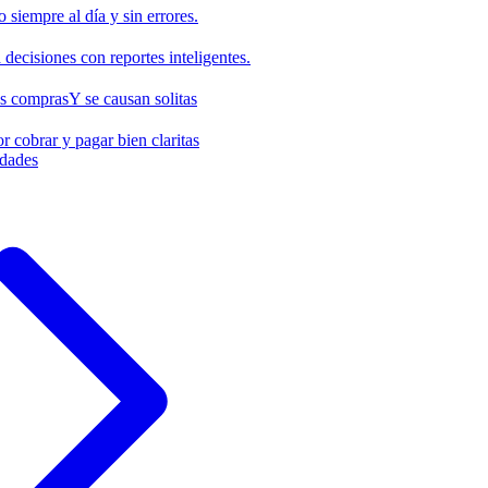
o siempre al día y sin errores.
decisiones con reportes inteligentes.
us compras
Y se causan solitas
r cobrar y pagar bien claritas
idades