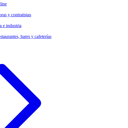
line
ras y contratistas
 e industria
staurantes, bares y cafeterías