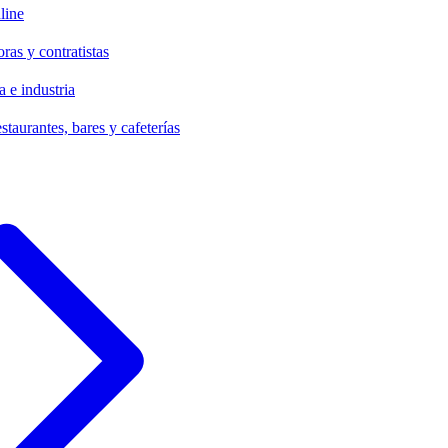
line
ras y contratistas
 e industria
staurantes, bares y cafeterías