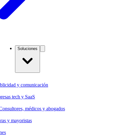
Soluciones
blicidad y comunicación
resas tech y SaaS
Consultores, médicos y abogados
oras y mayoristas
nes