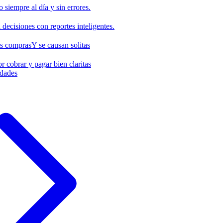
o siempre al día y sin errores.
decisiones con reportes inteligentes.
us compras
Y se causan solitas
r cobrar y pagar bien claritas
idades