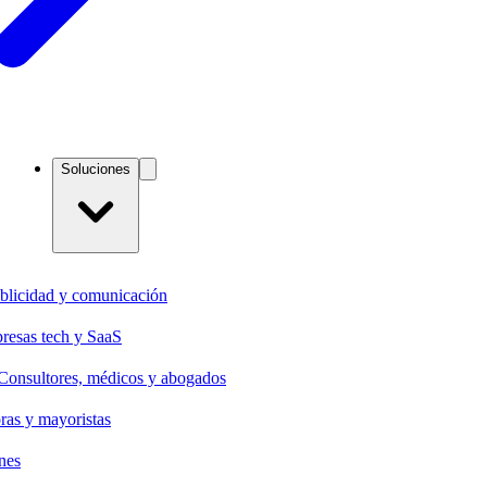
Soluciones
blicidad y comunicación
resas tech y SaaS
Consultores, médicos y abogados
oras y mayoristas
nes