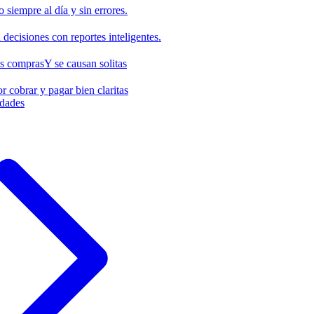
o siempre al día y sin errores.
decisiones con reportes inteligentes.
us compras
Y se causan solitas
r cobrar y pagar bien claritas
idades