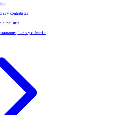
line
ras y contratistas
 e industria
staurantes, bares y cafeterías